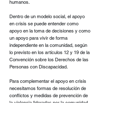
humanos.
Dentro de un modelo social, el apoyo
en crisis se puede entender como
apoyo en la toma de decisiones y como
un apoyo para vivir de forma
independiente en la comunidad, según
lo previsto en los artículos 12 y 19 de la
Convención sobre los Derechos de las
Personas con Discapacidad.
Para complementar el apoyo en crisis
necesitamos formas de resolución de
conflictos y medidas de prevención de
la violencia lideradas por la comunidad,
que estén abiertas a todas las partes
implicadas y que sean sensibles a la
intersección de ejes de opresión,
incluida la discriminación por motivos
de discapacidad (lo que encaja bien con