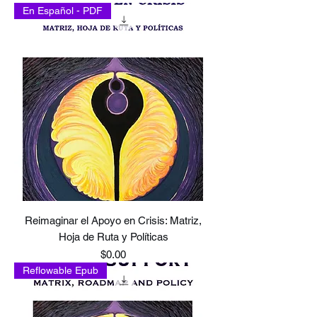
En Español - PDF
Reimaginar el Apoyo en Crisis: Matriz,
Hoja de Ruta y Políticas
Price
$0.00
Reflowable Epub