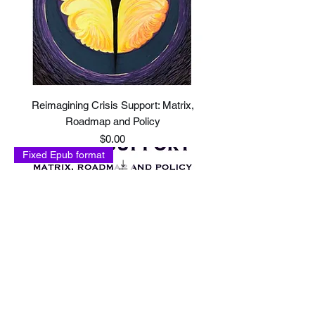
Reimagining Crisis Support: Matrix,
Roadmap and Policy
Price
$0.00
Fixed Epub format